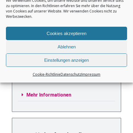
Wir verwenden Cookies, um unsere Website und unseren Service stets
zu optimieren. In den Richtlinien erfahren Sie mehr über die Nutzung
von Cookies auf unserer Website. Wir verwenden Cookies nicht zu
Werbezwecken.
Mehr Informationen
Cookies akzeptieren
Ablehnen
Einstellungen anzeigen
Vorauswahl von Interessenten
Cookie-Richtlinie
Datenschutz
Impressum
Mehr Informationen