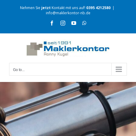
Nehmen Sie
jetzt
Kontakt mit uns auf!
0395 4212580
|
info@maklerkontor-nb.de
Go to...