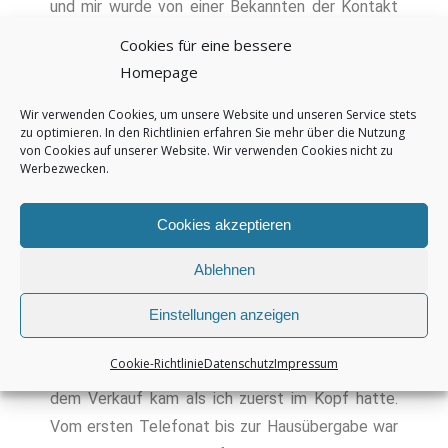
und mir wurde von einer Bekannten der Kontakt
zu Herrn Kugel empfohlen. Ich war zunächst
Cookies für eine bessere
etwas skeptisch, ob die Kosten eines Maklers
Homepage
nicht auf die Interessenten negativ wirken.
Wir verwenden Cookies, um unsere Website und unseren Service stets
Allerdings konnte mir Herr Kugel aufschlussreich
zu optimieren. In den Richtlinien erfahren Sie mehr über die Nutzung
erklären, wie sich der Preis meiner Immobilie am
von Cookies auf unserer Website. Wir verwenden Cookies nicht zu
Werbezwecken.
ehesten am Markt erzielen lässt und dass die
Interessenten sich viel mehr durch falsche Preise
Cookies akzeptieren
und die Wahl der falschen Portale abschrecken
lassen. Auch den anfallenden Aufwand hatte ich
Ablehnen
völlig unterschätzt. Keiner der Interessenten hat
bei den Besichtigungen über den Preis oder die
Einstellungen anzeigen
Maklerprovision geklagt. Ich war erstaunt, dass
Cookie-Richtlinie
Datenschutz
Impressum
nach Abzug aller Kosten sogar mehr Geld aus
dem Verkauf kam als ich zuerst im Kopf hatte.
Vom ersten Telefonat bis zur Hausübergabe war