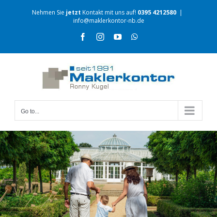
Nehmen Sie
jetzt
Kontakt mit uns auf!
0395 4212580
|
info@maklerkontor-nb.de
Go to...