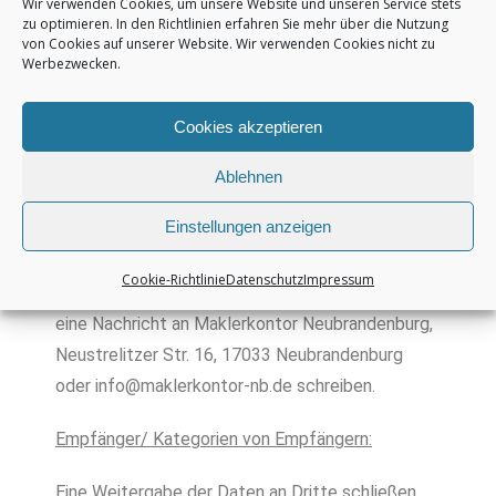
Wir verwenden Cookies, um unsere Website und unseren Service stets
Informationen zu Produkten und
zu optimieren. In den Richtlinien erfahren Sie mehr über die Nutzung
von Cookies auf unserer Website. Wir verwenden Cookies nicht zu
Dienstleistungen zu senden. Rechtsgrundlage für
Werbezwecken.
Marketing Maßnahmen per E-Mail oder Telefon
ist in der Regel eine von Ihnen abgegebene
Cookies akzeptieren
Einwilligungserklärung. Für Marketing Maßnahmen
Ablehnen
gegenüber Bestandskunden können zudem
spezielle Vorschriften gelten.
Einstellungen anzeigen
Dem Erhalt von Werbung können Sie jederzeit mit
Cookie-Richtlinie
Datenschutz
Impressum
Wirkung für die Zukunft widersprechen, indem Sie
eine Nachricht an Maklerkontor Neubrandenburg,
Neustrelitzer Str. 16, 17033 Neubrandenburg
oder
info@maklerkontor-nb.de
schreiben.
Empfänger/ Kategorien von Empfängern:
Eine Weitergabe der Daten an Dritte schließen